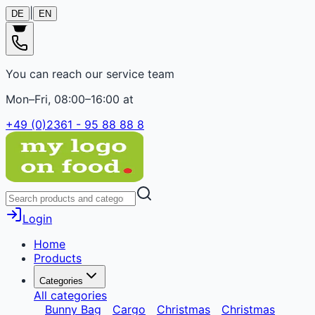
|
DE
EN
You can reach our service team
Mon–Fri, 08:00–16:00 at
+49 (0)2361 - 95 88 88 8
Login
Home
Products
Categories
All categories
Bunny Bag
Cargo
Christmas
Christmas